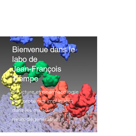
TREMPE LAB
Bienvenue dans le
labo de
Jean-François
Trempe
Structure et pharmacologie
des protéines impliquées
dans les maladies
neurodégénératives